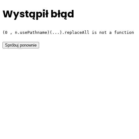
Wystąpił błąd
(0 , n.usePathname)(...).replaceAll is not a function
Spróbuj ponownie